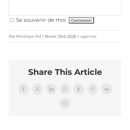
Se souvenir de moi
Par
Pénélope RM
|
février 23rd, 2026
|
agences
Share This Article
Facebook
X
LinkedIn
WhatsApp
Tumblr
Pinterest
Vk
Email