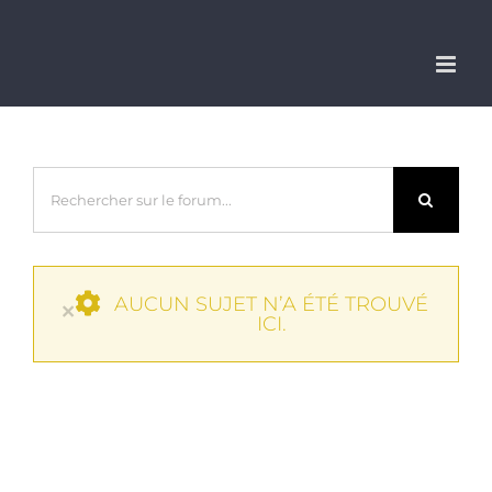
Passer
au
contenu
AUCUN SUJET N’A ÉTÉ TROUVÉ
×
ICI.