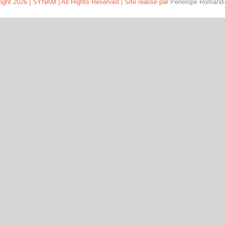
ight
2026 | SYNAM | All Rights Reserved | Site réalisé par
Pénélope Romand-