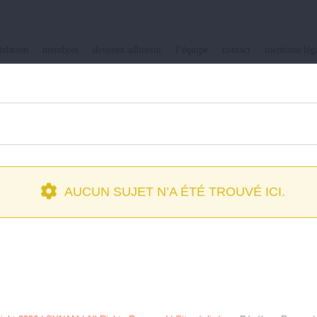
islation
membres
devenez adhérent
l’équipe
contact
mentions lég
AUCUN SUJET N’A ÉTÉ TROUVÉ ICI.